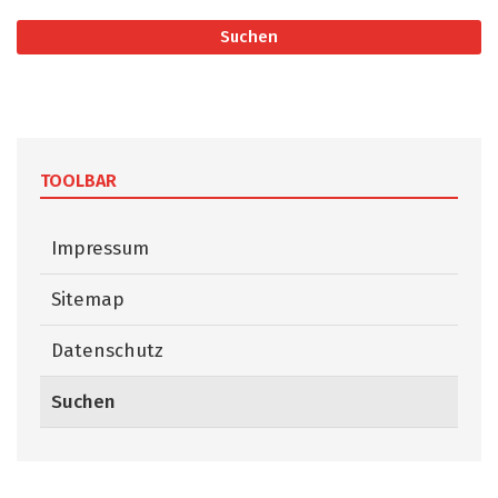
Suchen
Suchergebnisse
Suchresultate
TOOLBAR
Impressum
Sitemap
Datenschutz
Suchen
(ausgewählt)