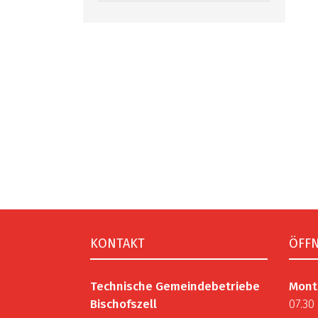
Fusszeile
KONTAKT
ÖFF
Technische Gemeindebetriebe
Mont
Bischofszell
07.30