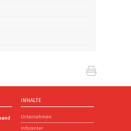
INHALTE
Unternehmen
rband
Infocenter