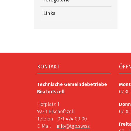
Links
Fusszeile
KONTAKT
ÖFF
Technische Gemeindebetriebe
Mont
Bischofszell
07.30
Hofplatz 1
Donn
9220 Bischofszell
07.30
Telefon
071 424 00 00
Freit
E-Mail
info@tgb.swiss