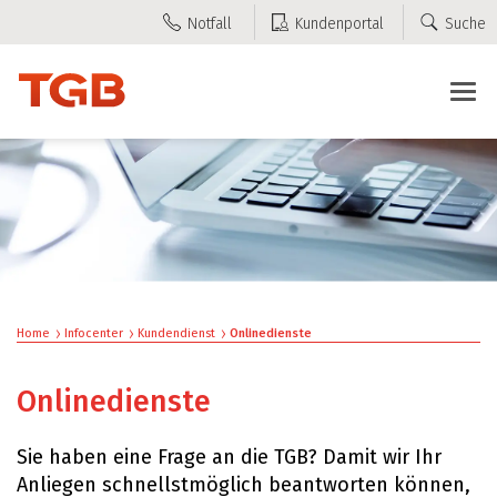
Kopfzeile
zur Startseite
Direkt zur Hauptnavigation
Direkt zum Inhalt
Direkt zur Suche
Direkt zum Stichwortverzeichnis
zur Startseite
Direkt zur Hauptnavigation
Direkt zum Inhalt
Direkt zur Suche
Direkt zum Stichwortverzeichnis
Notfall
Kundenportal
Suche
Inhalt
Home
Infocenter
Kundendienst
Onlinedienste
(ausgewählt)
Onlinedienste
Sie haben eine Frage an die TGB? Damit wir Ihr
Anliegen schnellstmöglich beantworten können,