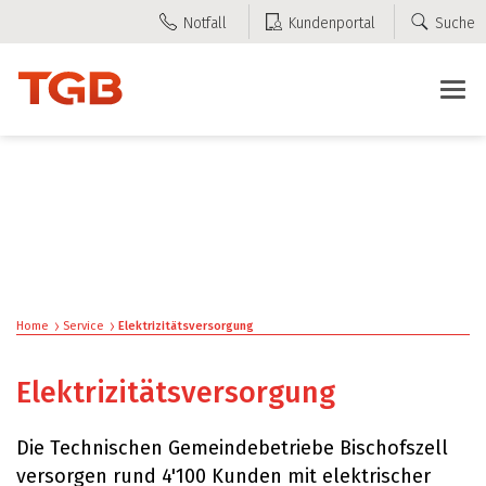
Kopfzeile
zur Startseite
Direkt zur Hauptnavigation
Direkt zum Inhalt
Direkt zur Suche
Direkt zum Stichwortverzeichnis
zur Startseite
Direkt zur Hauptnavigation
Direkt zum Inhalt
Direkt zur Suche
Direkt zum Stichwortverzeichnis
Notfall
Kundenportal
Suche
Inhalt
Home
Service
Elektrizitätsversorgung
(ausgewählt)
Elektrizitätsversorgung
Die Technischen Gemeindebetriebe Bischofszell
versorgen rund 4'100 Kunden mit elektrischer