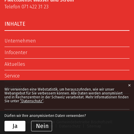
Telefon 071 422 31 23
INHALTE
Unternehmen
Infocenter
Aktuelles
Service
×
Kontakt
Webstatistik
Wir verwenden eine Webstatistik, um herauszufinden, wie wir unser
Webangebot für Sie verbessern können. Alle Daten werden anonymisiert
und in Rechenzentren in der Schweiz verarbeitet. Mehr Informationen finden
Sie unter
“Datenschutz“
.
Dürfen wir Ihre anonymisierten Daten verwenden?
© 2026 Technische Gemeindebetriebe Bischofszell
Ja
Nein
Impressum
|
Datenschutz
|
Sitemap