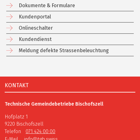
Dokumente & Formulare
Kundenportal
Onlineschalter
Kundendienst
Meldung defekte Strassenbeleuchtung
Fusszeile
KONTAKT
Technische Gemeindebetriebe Bischofszell
Hofplatz 1
9220 Bischofszell
Telefon
071 424 00 00
E-Mail
info@tgb.swiss